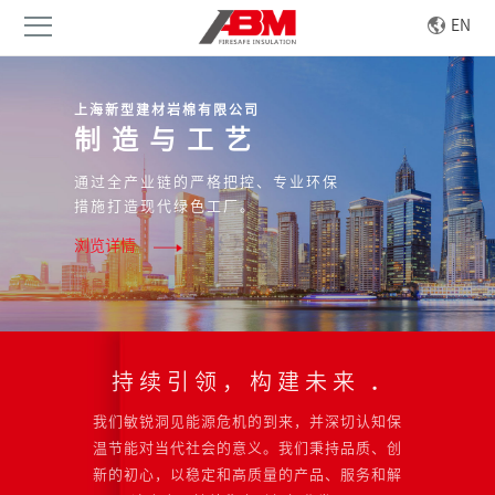
EN
上海新型建材岩棉有限公司
品质与管理
通过严谨闭环的管理体系、齐全精密
的检测设备，对产品品质的进行全方
位把控。
浏览详情
持续引领，构建未来
.
我们敏锐洞见能源危机的到来，并深切认知保
温节能对当代社会的意义。我们秉持品质、创
新的初心，以稳定和高质量的产品、服务和解